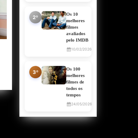
Os 10
2º
melhores
filmes
avaliados
pelo IMDB
10/02/2026
Os 100
3º
melhores
filmes de
todos os
tempos
24/05/2026