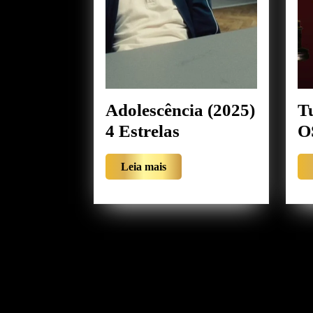
Adolescência (2025)
T
Adolescência
4 Estrelas
O
(2025)
Leia
Leia mais
4
mais
Estrelas