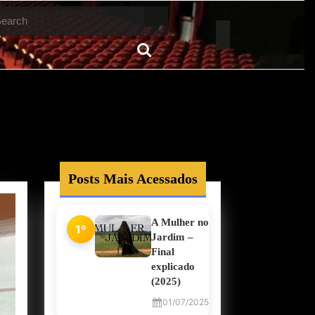
arch
Posts Mais Acessados
A Mulher no
1º
Jardim –
Final
explicado
(2025)
01/07/2025