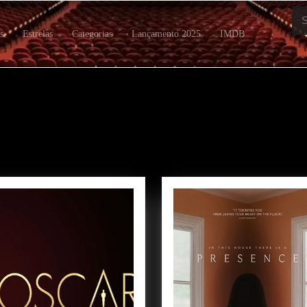
Se
for:
s
Estrelas
Categorias
Lançamento 2025
IMDB