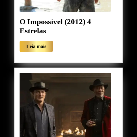
O Impossível (2012) 4
O
Estrelas
Impossível
Leia
Leia mais
(2012)
mais
4
Estrelas