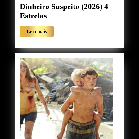
Dinheiro Suspeito (2026) 4
Dinheiro
Estrelas
Suspeito
Leia
Leia mais
(2026)
mais
4
Estrelas