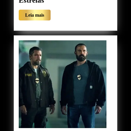
Estrelas
Final
Leia
Leia mais
2
mais
(2026)
3
Estrelas