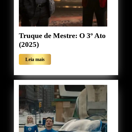
Truque de Mestre: O 3º Ato
Truque
(2025)
de
Leia
Leia mais
Mestre:
mais
O
3º
Ato
(2025)