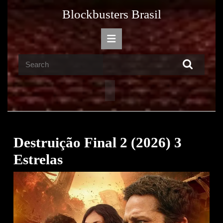
Skip
Blockbusters Brasil
to
content
Open
Skip
Button
to
Search
content
for:
Destruição Final 2 (2026) 3
Estrelas