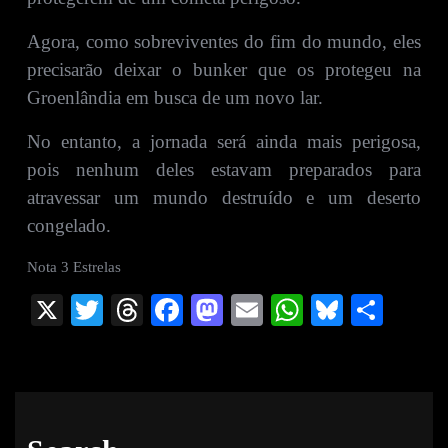
Agora, como sobreviventes do fim do mundo, eles
precisarão deixar o bunker que os protegeu na
Groenlândia em busca de um novo lar.
No entanto, a jornada será ainda mais perigosa,
pois nenhum deles estavam preparados para
atravessar um mundo destruído e um deserto
congelado.
Nota 3 Estrelas
X
T
T
Fa
M
E
W
Bl
S
wi
hr
ce
as
m
ha
ue
ha
tte
ea
bo
to
ail
ts
sk
re
r
ds
ok
do
A
y
n
pp