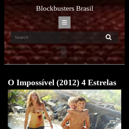
Skip
Blockbusters Brasil
to
content
Open
Skip
Button
to
Search
content
for:
O Impossível (2012) 4 Estrelas