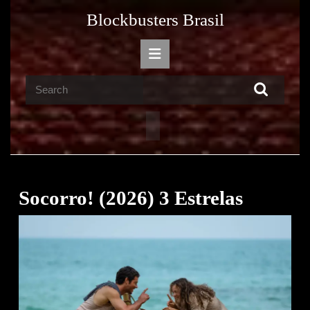
Skip
Blockbusters Brasil
to
content
Open
Skip
Button
to
Search
content
for:
Socorro! (2026) 3 Estrelas