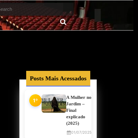
arch
Posts Mais Acessados
A Mulher no
1º
Jardim –
Final
explicado
(2025)
01/07/2025