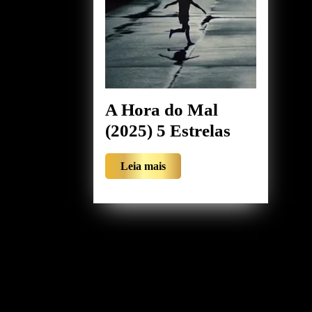
A Hora do Mal
A
(2025) 5 Estrelas
Hora
Leia
Leia mais
do
mais
Mal
(2025)
5
Estrelas