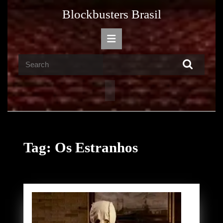
Skip
Blockbusters Brasil
to
content
Open
Skip
Button
to
Search
content
for:
Tag:
Os Estranhos