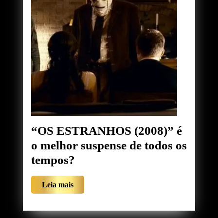
“OS ESTRANHOS (2008)” é
o melhor suspense de todos os
“OS
tempos?
ESTRANHOS
Leia
Leia mais
(2008)”
mais
é
o