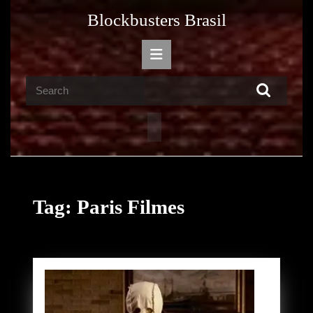
Skip
Blockbusters Brasil
to
content
Open
Skip
Button
to
Search
content
for:
Tag:
Paris Filmes