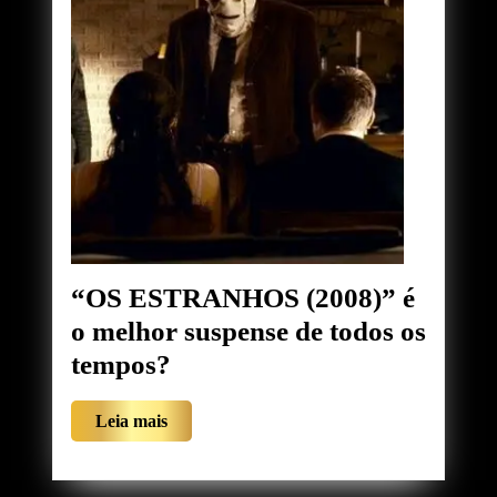
“OS ESTRANHOS (2008)” é
o melhor suspense de todos os
“OS
tempos?
ESTRANHOS
Leia
Leia mais
(2008)”
mais
é
o