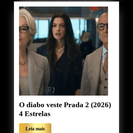
de
terror
de
todos
os
tempos
O diabo veste Prada 2 (2026)
O
4 Estrelas
diabo
Leia
Leia mais
veste