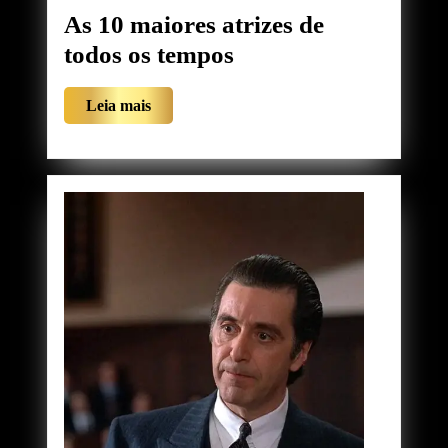
As 10 maiores atrizes de
As
todos os tempos
10
Leia
Leia mais
maiores
mais
atrizes
de
todos
os
tempos