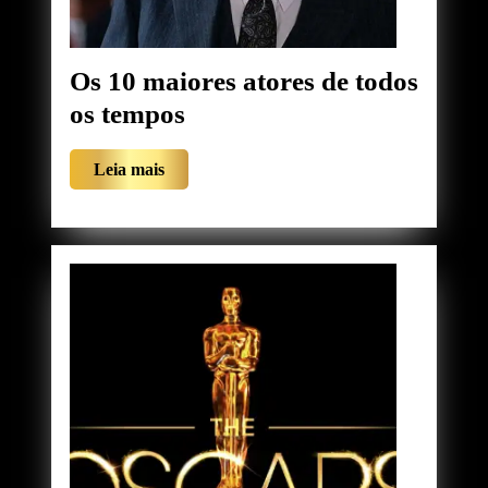
Os 10 maiores atores de todos
Os
os tempos
10
Leia
Leia mais
maiores
mais
atores
de
todos
os
tempos