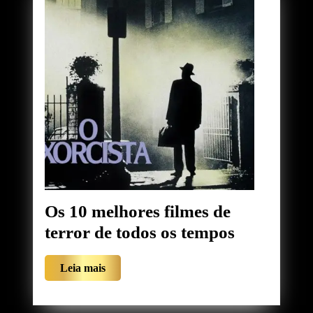
Os 10 melhores filmes de
Os
terror de todos os tempos
10
Leia
Leia mais
melhores
mais
filmes