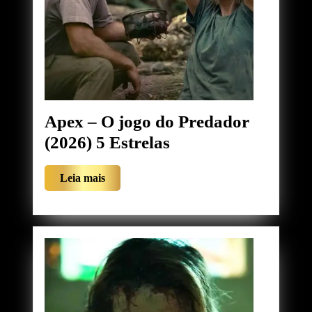
Apex – O jogo do Predador
Apex
(2026) 5 Estrelas
–
Leia
Leia mais
O
mais
jogo
do
Predador
(2026)
5
Estrelas