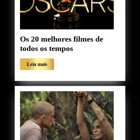
Os 20 melhores filmes de
Os
todos os tempos
20
Leia
Leia mais
melhores
mais
filmes
de
todos
os
tempos