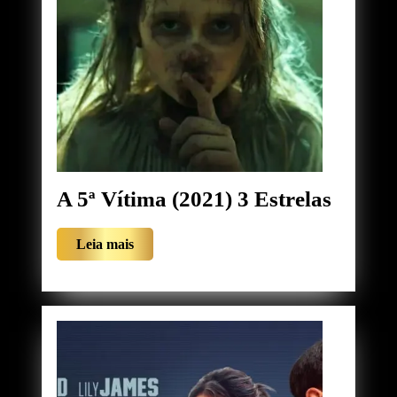
A
A 5ª Vítima (2021) 3 Estrelas
5ª
Leia
Leia mais
Vítima
mais
(2021)
3
Estrel